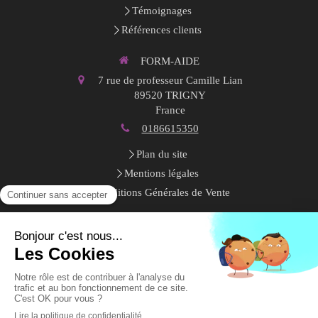
Témoignages
Références clients
FORM-AIDE
7 rue de professeur Camille Lian
89520
TRIGNY
France
0186615350
Plan du site
Mentions légales
Conditions Générales de Vente
Toute la semaine
9h-18h
Création et référencement du site par Simplébo