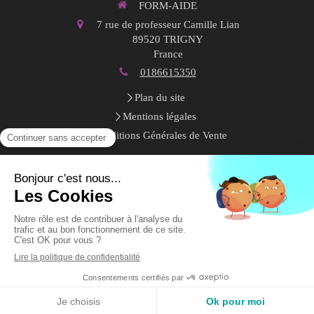
FORM-AIDE
7 rue de professeur Camille Lian
89520
TRIGNY
France
0186615350
Plan du site
Mentions légales
Conditions Générales de Vente
Toute la semaine
9h-18h
Création et référencement du site par Simplébo
Site créé grâce à
CRÉDIT AGRICOLE
MENU