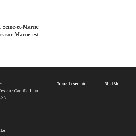
nt
Seine-et-Marne
s-sur-Marne
est
E
Toute la semaine
9h-18h
fesseur Camille Lian
GNY
0
les