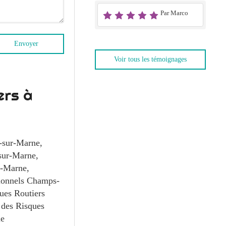
Par Marco
Envoyer
Voir tous les témoignages
ers à
-sur-Marne
,
sur-Marne
,
r-Marne
,
sionnels Champs-
ues Routiers
 des Risques
ne