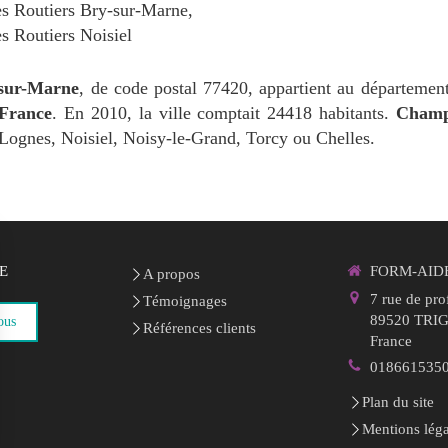
es Routiers Bry-sur-Marne
,
s Routiers Noisiel
sur-Marne
, de code postal 77420, appartient au départeme
-France
. En 2010, la ville comptait 24418 habitants.
Champ
 Lognes, Noisiel, Noisy-le-Grand, Torcy ou Chelles.
E
FORM-AID
A propos
7 rue de pro
Témoignages
89520
TRI
ous
Références clients
France
018661535
Plan du site
Mentions léga