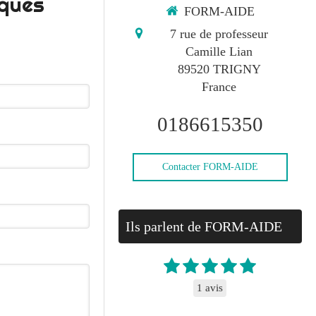
sques
FORM-AIDE
7 rue de professeur
Camille Lian
89520
TRIGNY
France
0186615350
Contacter FORM-AIDE
Ils parlent de FORM-AIDE
1 avis